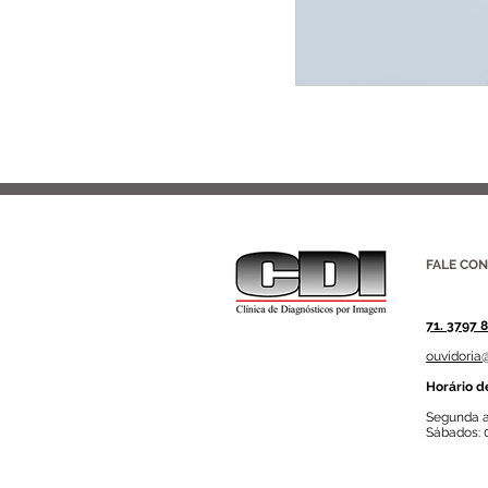
FALE CO
71. 3797 
ouvidoria
Horário d
Segunda a
Sábados: 