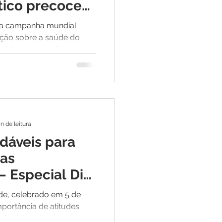
tico precoce
 próstata
a campanha mundial
ação sobre a saúde do
ial na prevenção e no
câncer de próstata.
n de leitura
udáveis para
uas
– Especial Dia
Saúde
de, celebrado em 5 de
portância de atitudes
ndes impactos na sua