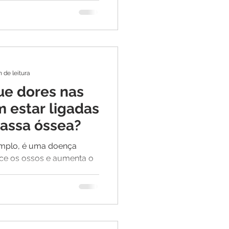
uando falamos em saúde,
das nossas articulações
ais para a mobilidade e
ia.
n de leitura
ue dores nas
 estar ligadas
assa óssea?
emplo, é uma doença
ece os ossos e aumenta o