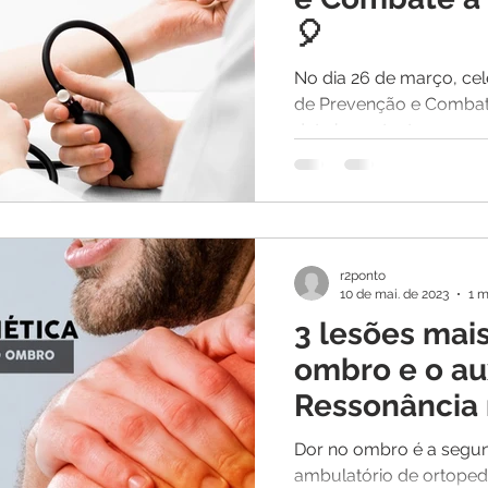
🎈
No dia 26 de março, ce
de Prevenção e Combat
data importante para con
r2ponto
10 de mai. de 2023
1 m
3 lesões mai
ombro e o aux
Ressonância
para diagnós
Dor no ombro é a segu
ambulatório de ortopedi