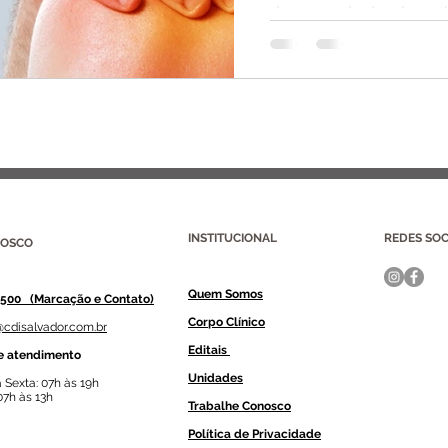
da causa da dor do om
seu...
INSTITUCIONAL
REDES SOC
NOSCO
Quem Somos
8500 (Marcação e Contato)
Corpo Clínico
@cdisalvador.com.br
Editais
e atendimento
Unidades
 Sexta: 07h às 19h
07h às 13h
Trabalhe Conosco
Política de Privacidade