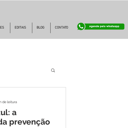
ES
EDITAIS
BLOG
CONTATO
n de leitura
l: a
da prevenção