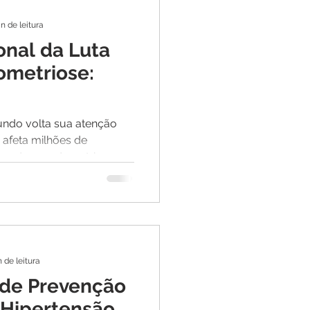
n de leitura
onal da Luta
ometriose:
!
undo volta sua atenção
afeta milhões de
undo: a endometriose.
n de leitura
 de Prevenção
 Hipertensão