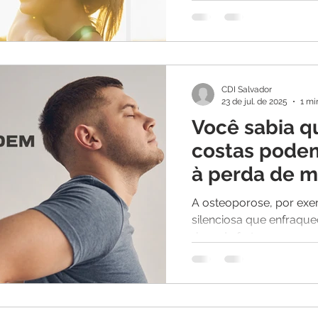
qualidade de vida. E q
não podemos esquecer 
— estruturas fundament
independência no dia a d
CDI Salvador
23 de jul. de 2025
1 mi
Você sabia q
costas podem
à perda de m
A osteoporose, por ex
silenciosa que enfraqu
risco de fraturas