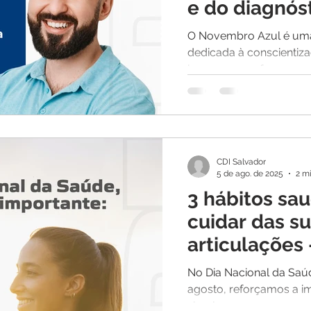
e do diagnós
do câncer de
O Novembro Azul é um
dedicada à conscientiz
homem, com foco espec
diagnóstico precoce do 
CDI Salvador
5 de ago. de 2025
2 mi
3 hábitos sa
cuidar das s
articulações 
Nacional da 
No Dia Nacional da Saú
agosto, reforçamos a im
simples que geram gra