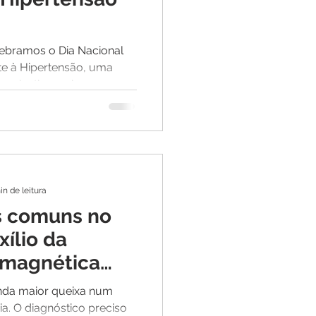
lebramos o Dia Nacional
e à Hipertensão, uma
scientizar sobre os...
in de leitura
s comuns no
ílio da
 magnética
tico
nda maior queixa num
a. O diagnóstico preciso