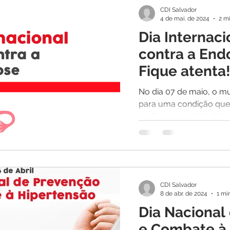
CDI Salvador
4 de mai. de 2024
2 mi
Dia Internaci
contra a End
Fique atenta
No dia 07 de maio, o m
para uma condição que 
mulheres ao redor do m
CDI Salvador
8 de abr. de 2024
1 mi
Dia Nacional
e Combate à