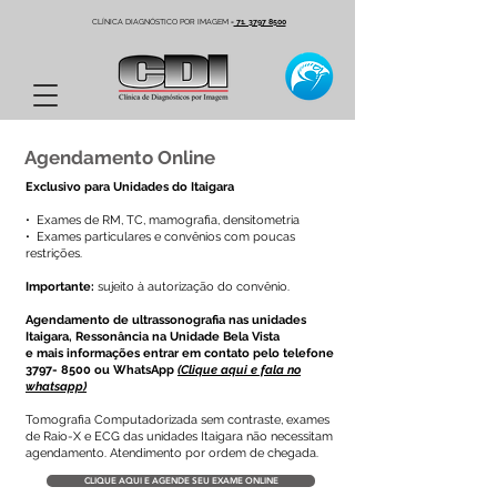
CLÍNICA DIAGNÓSTICO POR IMAGEM
-
71. 3797 8500
Agendamento Online
Exclusivo para Unidades do Itaigara
•⁠ ⁠Exames de RM, TC, mamografia, densitometria
•⁠ ⁠Exames particulares e convênios com poucas
restrições.
Importante:
sujeito à autorização do convênio.
Agendamento de ultrassonografia nas unidades
Itaigara, Ressonância na Unidade Bela Vista
e mais informações entrar em contato pelo telefone
3797- 8500
ou WhatsApp
(Clique aqui e fala no
whatsapp)
Tomografia Computadorizada sem contraste, exames
de Raio-X e ECG das unidades Itaigara não necessitam
agendamento. Atendimento por ordem de chegada.
CLIQUE AQUI E AGENDE SEU EXAME ONLINE