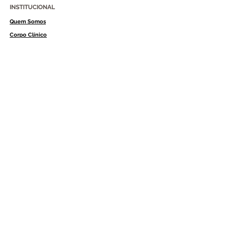
INSTITUCIONAL
Quem Somos
Corpo Clínico
Editais
Unidades
Trabalhe Conosco
Política de Privacidade
Contato / Ouvidoria
REDES SOCIAIS
CERTIFICADOS
Desenvolvido por agência R2Ponto
2018 Todos os direitos reservados CDI - CLÍNICA
DIAGNÓSTICOS POR IMAGEM - LTDA |
CNPJ33.979.089/0001-39