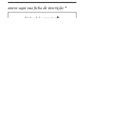
anexe aqui sua ficha de inscrição
Upload de arquivo
Faça upload de um arquivo compatível (máx. 15MB)
Enviar
FALE CONOSCO
71. 3797 8500 (Marcação e Contato)
ouvidoria@cdisalvador.com.br