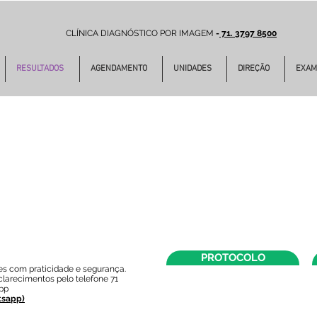
CLÍNICA DIAGNÓSTICO POR IMAGEM
-
71. 3797 8500
RESULTADOS
AGENDAMENTO
UNIDADES
DIREÇÃO
EXAM
PROTOCOLO
s com praticidade e segurança.
larecimentos pelo telefone 71
pp
tsapp)