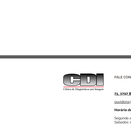
FALE CO
71. 3797 
ouvidoria
Horário d
Segunda a
Sábados: 