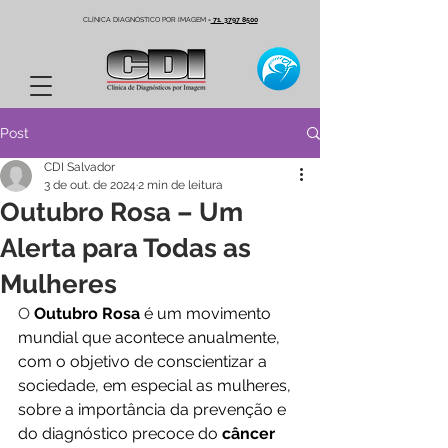
CLÍNICA DIAGNÓSTICO POR IMAGEM
-
71. 3797 8500
Post
CDI Salvador
3 de out. de 2024
2 min de leitura
Outubro Rosa – Um
Alerta para Todas as
Mulheres
O
Outubro Rosa
 é um movimento 
mundial que acontece anualmente, 
com o objetivo de conscientizar a 
sociedade, em especial as mulheres, 
sobre a importância da prevenção e 
do diagnóstico precoce do 
câncer 