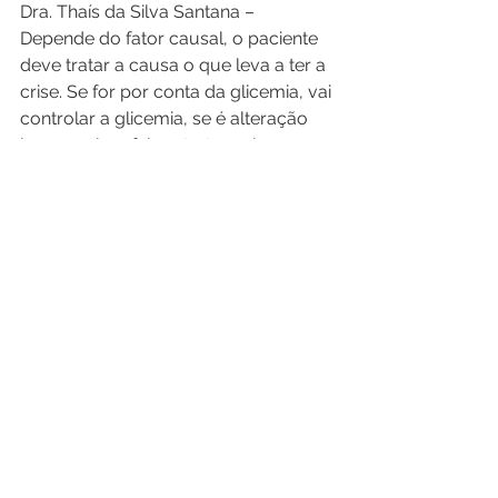
Dra. Thaís da Silva Santana – 
Depende do fator causal, o paciente 
deve tratar a causa o que leva a ter a 
crise. Se for por conta da glicemia, vai 
controlar a glicemia, se é alteração 
hormonal ou febre, trata-se isso 
também. Alguns pacientes merecem 
atenção especial e merecem usar 
tratamentos farmacológicos para 
convulsão, que são os que têm 
crises convulsivas tardia, após uma 
semana de um TCE ou AVC ou 
alteração no eletroencefalograma ou 
ressonância.